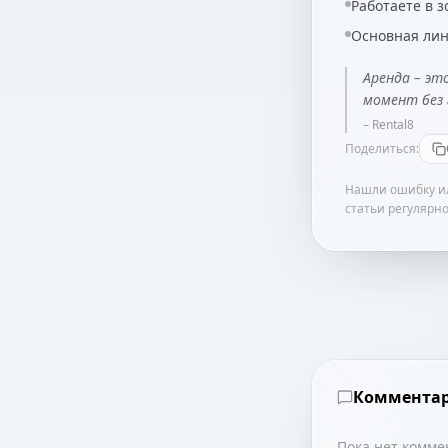
Работаете в 
Основная лин
Аренда – эт
момент без 
–
Rental8
Поделиться:
Нашли ошибку ил
статьи регулярно
Коммента
Пока нет комме