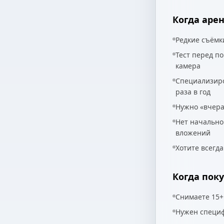
Когда аре
Редкие съёмк
Тест перед по
камера
Специализиро
раза в год
Нужно «вчера»
Нет начально
вложений
Хотите всегд
Когда пок
Снимаете 15+
Нужен специф