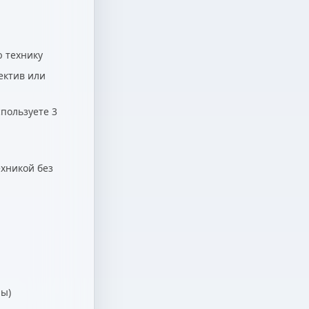
ю технику
ектив или
пользуете 3
ехникой без
ры)