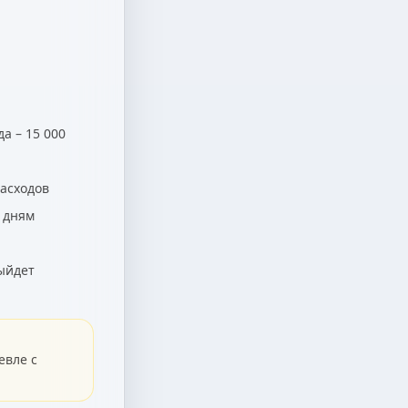
а – 15 000
расходов
0 дням
выйдет
евле с