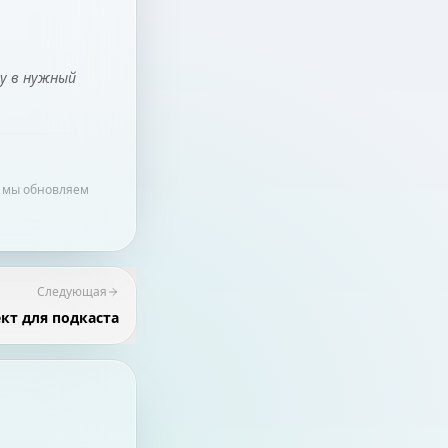
ту в нужный
– мы обновляем
Следующая
кт для подкаста