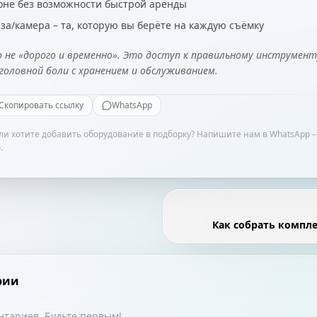
зоне без возможности быстрой аренды
за/камера – та, которую вы берёте на каждую съёмку
о не «дорого и временно». Это доступ к правильному инструмен
головной боли с хранением и обслуживанием.
Скопировать ссылку
WhatsApp
и хотите добавить оборудование в подборку? Напишите нам в WhatsApp 
.
Как собрать компле
рии
нтариев. Будьте первым!