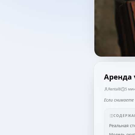
Аренда 
Rental8
5
мин
Если снимаете 
СОДЕРЖА
Реальная ст
Модель окуп