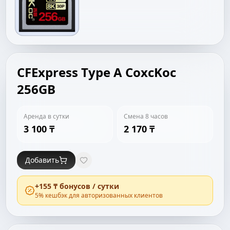
CFExpress Type A CoxcKoc
256GB
Аренда в сутки
Смена 8 часов
3 100 ₸
2 170 ₸
Добавить
+
155 ₸
бонусов / сутки
5
% кешбэк для авторизованных клиентов