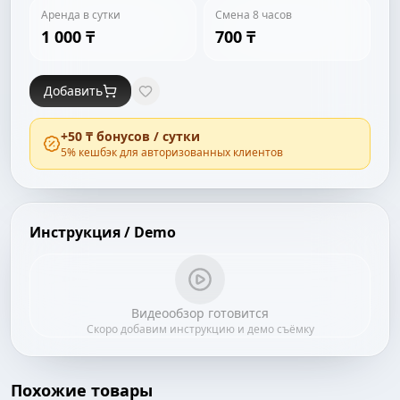
Аренда в сутки
Смена 8 часов
1 000 ₸
700 ₸
Добавить
+
50 ₸
бонусов / сутки
5
% кешбэк для авторизованных клиентов
Инструкция / Demo
Видеообзор готовится
Скоро добавим инструкцию и демо съёмку
Похожие товары