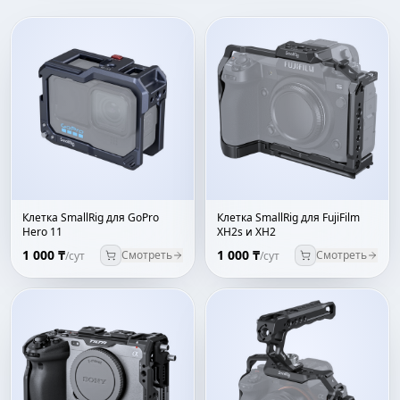
Клетка SmallRig для GoPro
Клетка SmallRig для FujiFilm
Hero 11
XH2s и XH2
1 000 ₸
1 000 ₸
Смотреть
Смотреть
/сут
/сут