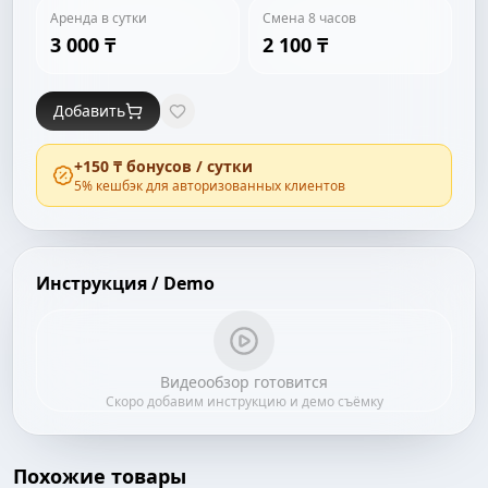
Аренда в сутки
Смена 8 часов
3 000 ₸
2 100 ₸
Добавить
+
150 ₸
бонусов / сутки
5
% кешбэк для авторизованных клиентов
Инструкция / Demo
Видеообзор готовится
Скоро добавим инструкцию и демо съёмку
Похожие товары