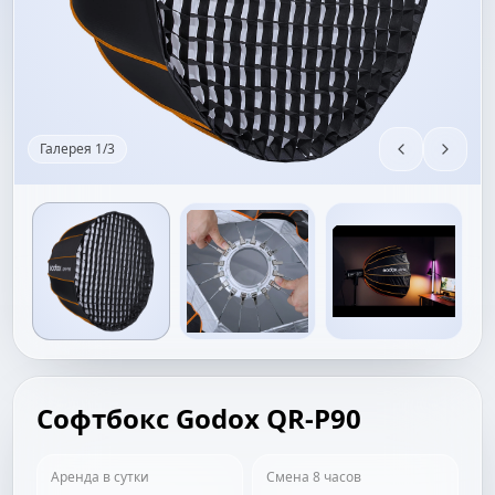
Галерея
1
/
3
Софтбокс Godox QR-P90
Аренда в сутки
Смена 8 часов