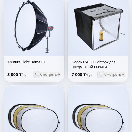
Aputure Light Dome III
Godox LSD80 Lightbox для
предметной съемки
3 000 ₸
7 000 ₸
Смотреть
Смотреть
/сут
/сут