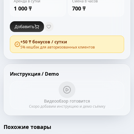
Аренда в сутки
Смена 8 часов
1 000 ₸
700 ₸
Добавить
+
50 ₸
бонусов / сутки
5
% кешбэк для авторизованных клиентов
Инструкция / Demo
Видеообзор готовится
Скоро добавим инструкцию и демо съёмку
Похожие товары