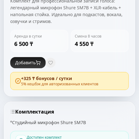
Комплект для профессиональной записи голоса:
легендарный микрофон Shure SM7B + XLR-кабель +
напольная стойка. Идеально для подкастов, вокала,
озвучки и стримов.
Аренда в сутки
Смена 8 часов
6 500 ₸
4 550 ₸
Добавить
+
325 ₸
бонусов / сутки
5
% кешбэк для авторизованных клиентов
Комплектация
Студийный микрофон Shure SM7B
Доступен комплект