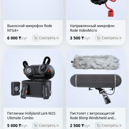
Выносной микрофон Rode
Направленный микрофон
NTG4+
Rode VideoMicro
6 000 ₸
3 500 ₸
Смотреть
Смотреть
/сут
/сут
Петлички Hollyland Lark M2S
Пистолет с ветрозащитой
Ultimate Combo
Rode Blimp Windshield and
Rycote Shock Mount Suspension
5 000 ₸
2 500 ₸
Смотреть
Смотреть
/сут
/сут
System