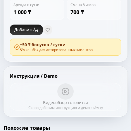
Аренда в сутки
Смена 8 часов
1 000 ₸
700 ₸
Добавить
+
50 ₸
бонусов / сутки
5
% кешбэк для авторизованных клиентов
Инструкция / Demo
Видеообзор готовится
Скоро добавим инструкцию и демо съёмку
Похожие товары